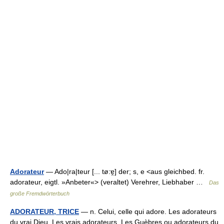
Adorateur
— Ado|ra|teur [... tø:ɐ̯] der; s, e <aus gleichbed. fr.
adorateur, eigtl. »Anbeter«> (veraltet) Verehrer, Liebhaber …
Das
große Fremdwörterbuch
ADORATEUR, TRICE
— n. Celui, celle qui adore. Les adorateurs
du vrai Dieu. Les vrais adorateurs. Les Guèbres ou adorateurs du