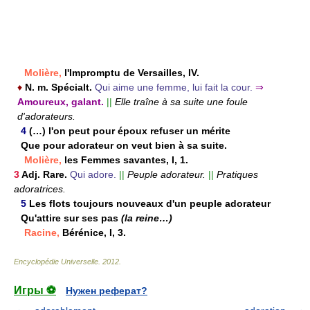
Molière,
l'Impromptu de Versailles, IV.
♦
N. m.
Spécialt.
Qui aime une femme, lui fait la cour.
⇒
Amoureux, galant.
||
Elle traîne à sa suite une foule
d'adorateurs.
4
(…) l'on peut pour époux refuser un mérite
Que pour adorateur on veut bien à sa suite.
Molière,
les Femmes savantes, I, 1.
3
Adj.
Rare.
Qui adore.
||
Peuple adorateur.
||
Pratiques
adoratrices.
5
Les flots toujours nouveaux d'un peuple adorateur
Qu'attire sur ses pas
(la reine…)
Racine,
Bérénice, I, 3.
Encyclopédie Universelle
.
2012
.
Игры ⚽
Нужен реферат?