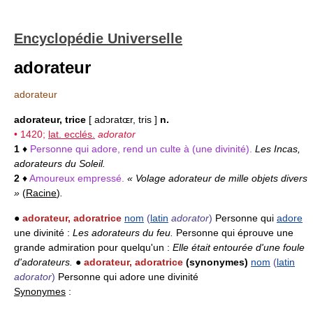
Encyclopédie Universelle
adorateur
adorateur
adorateur, trice
[ adɔratɶr, tris ]
n.
• 1420;
lat. ecclés.
adorator
1
♦
Personne qui adore, rend un culte à (une divinité).
Les Incas,
adorateurs du Soleil.
2
♦
Amoureux empressé.
« Volage adorateur de mille objets divers
»
(
Racine
)
.
●
adorateur, adoratrice
nom
(
latin
adorator
)
Personne qui
adore
une divinité :
Les adorateurs du feu.
Personne qui éprouve une
grande admiration pour quelqu'un :
Elle était entourée d'une foule
d'adorateurs.
●
adorateur, adoratrice
(synonymes)
nom
(
latin
adorator
)
Personne qui adore une divinité
Synonymes
: