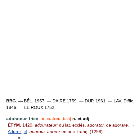
BBG. —
BÉL. 1957. — DAIRE 1759. — DUP. 1961. — LAV. Diffic.
1846. — LE ROUX 1752.
adorateur, trice
[adɔʀatœʀ, tʀis]
n. et adj.
ÉTYM.
1420,
adourateur;
du lat. ecclés.
adorator,
de
adorare.
→
Adorer
;
cf
.
aourour, aoreor
en anc. franç. (1298).
❖