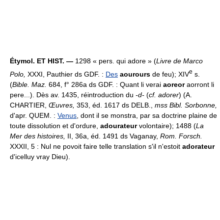
Étymol. ET HIST. —
1298 « pers. qui adore » (
Livre de Marco
e
Polo,
XXXI, Pauthier ds GDF. :
Des
aourours
de feu); XIV
s.
(
Bible. Maz.
684, f° 286a ds GDF. : Quant li verai
aoreor
aorront li
pere...). Dès av. 1435, réintroduction du
-d-
(
cf. adorer
) (A.
CHARTIER,
Œuvres,
353, éd. 1617 ds DELB.,
mss Bibl. Sorbonne,
d'apr. QUEM. :
Venus
, dont il se monstra, par sa doctrine plaine de
toute dissolution et d'ordure,
adourateur
volontaire); 1488 (
La
Mer des histoires,
II, 36a, éd. 1491 ds Vaganay,
Rom. Forsch.
XXXII, 5 : Nul ne povoit faire telle translation s'il n'estoit
adorateur
d'icelluy vray Dieu).