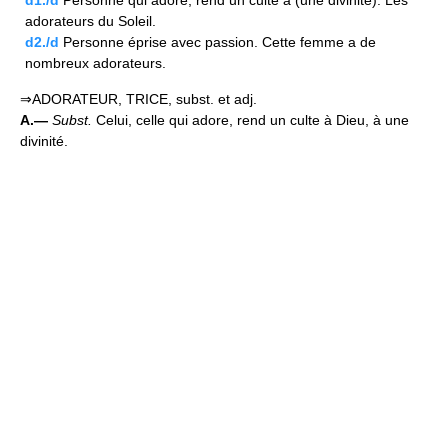
d1./d
Personne qui adore, rend un culte à (une divinité). Les
adorateurs du Soleil.
d2./d
Personne éprise avec passion. Cette femme a de
nombreux adorateurs.
⇒ADORATEUR, TRICE, subst. et adj.
A.—
Subst.
Celui, celle qui adore, rend un culte à Dieu, à une
divinité.