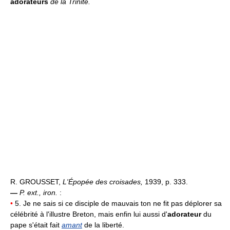
adorateurs
de la Trinité.
R. GROUSSET,
L'Épopée des croisades,
1939, p. 333.
—
P. ext., iron.
:
•
5. Je ne sais si ce disciple de mauvais ton ne fit pas déplorer sa
célébrité à l'illustre Breton, mais enfin lui aussi d'
adorateur
du
pape s'était fait
amant
de la liberté.