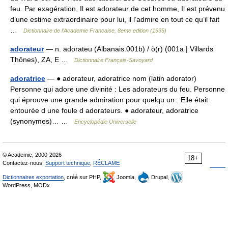
feu. Par exagération, Il est adorateur de cet homme, Il est prévenu
d’une estime extraordinaire pour lui, il l’admire en tout ce qu’il fait
…
Dictionnaire de l'Academie Francaise, 8eme edition (1935)
adorateur
— n. adorateu (Albanais.001b) / ò(r) (001a | Villards
Thônes), ZA, E …
Dictionnaire Français-Savoyard
adoratrice
— ● adorateur, adoratrice nom (latin adorator)
Personne qui adore une divinité : Les adorateurs du feu. Personne
qui éprouve une grande admiration pour quelqu un : Elle était
entourée d une foule d adorateurs. ● adorateur, adoratrice
(synonymes)… …
Encyclopédie Universelle
© Academic, 2000-2026
18+
Contactez-nous:
Support technique
,
RÉCLAME
Dictionnaires exportation
, créé sur PHP,
Joomla,
Drupal,
WordPress, MODx.