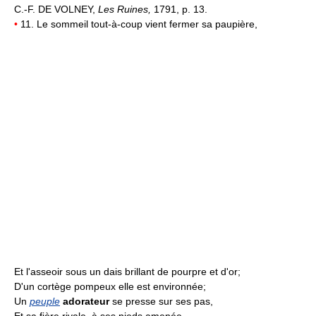
C.-F. DE VOLNEY,
Les Ruines,
1791, p. 13.
•
11. Le sommeil tout-à-coup vient fermer sa paupière,
Et l'asseoir sous un dais brillant de pourpre et d'or;
D'un cortège pompeux elle est environnée;
Un
peuple
adorateur
se presse sur ses pas,
Et sa fière rivale, à ses pieds amenée,