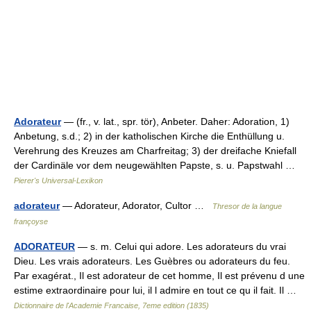
Adorateur
— (fr., v. lat., spr. tör), Anbeter. Daher: Adoration, 1)
Anbetung, s.d.; 2) in der katholischen Kirche die Enthüllung u.
Verehrung des Kreuzes am Charfreitag; 3) der dreifache Kniefall
der Cardinäle vor dem neugewählten Papste, s. u. Papstwahl …
Pierer's Universal-Lexikon
adorateur
— Adorateur, Adorator, Cultor …
Thresor de la langue
françoyse
ADORATEUR
— s. m. Celui qui adore. Les adorateurs du vrai
Dieu. Les vrais adorateurs. Les Guèbres ou adorateurs du feu.
Par exagérat., Il est adorateur de cet homme, Il est prévenu d une
estime extraordinaire pour lui, il l admire en tout ce qu il fait. Il …
Dictionnaire de l'Academie Francaise, 7eme edition (1835)