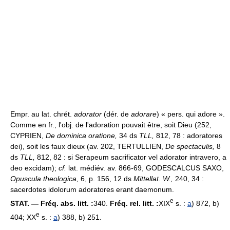
Empr. au lat. chrét.
adorator
(dér. de
adorare
) « pers. qui adore ».
Comme en fr., l'obj. de l'adoration pouvait être, soit Dieu (252,
CYPRIEN,
De dominica oratione,
34 ds
TLL,
812, 78 : adoratores
dei), soit les faux dieux (av. 202, TERTULLIEN,
De spectaculis,
8
ds
TLL,
812, 82 : si Serapeum sacrificator vel adorator intravero, a
deo excidam);
cf.
lat. médiév. av. 866-69, GODESCALCUS SAXO,
Opuscula theologica,
6, p. 156, 12 ds
Mittellat. W.,
240, 34 :
sacerdotes idolorum adoratores erant daemonum.
e
STAT. — Fréq. abs. litt. :
340.
Fréq. rel. litt. :
XIX
s. :
a
) 872, b)
e
404; XX
s. :
a
) 388, b) 251.