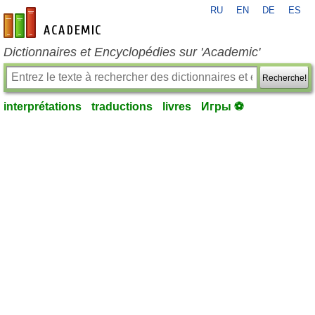
RU
EN
DE
ES
fr-academic.com
Dictionnaires et Encyclopédies sur 'Academic'
Recherche!
interprétations
traductions
livres
Игры ⚽