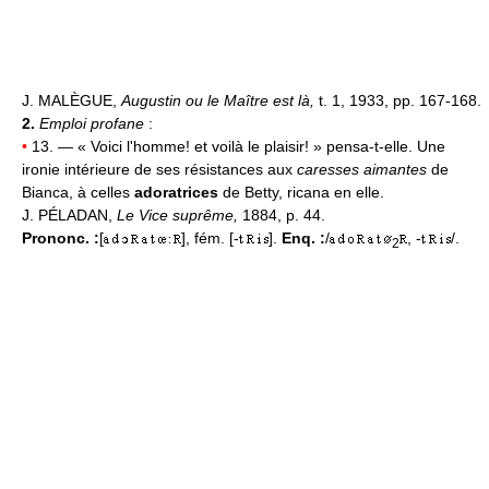
J. MALÈGUE,
Augustin ou le Maître est là,
t. 1, 1933, pp. 167-168.
2.
Emploi profane
:
•
13. — « Voici l'homme! et voilà le plaisir! » pensa-t-elle. Une
ironie intérieure de ses résistances aux
caresses aimantes
de
Bianca, à celles
adoratrices
de Betty, ricana en elle.
J. PÉLADAN,
Le Vice suprême,
1884, p. 44.
Prononc. :
[
], fém. [-
].
Enq. :
/
, -
/.
2