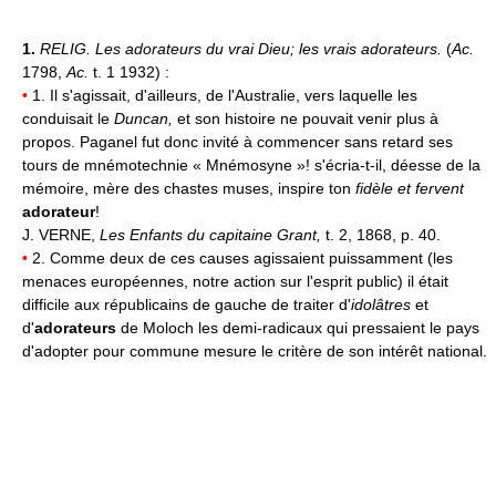
1.
RELIG.
Les adorateurs du vrai Dieu;
les vrais adorateurs.
(
Ac.
1798,
Ac.
t. 1 1932) :
•
1. Il s'agissait, d'ailleurs, de l'Australie, vers laquelle les
conduisait le
Duncan,
et son histoire ne pouvait venir plus à
propos. Paganel fut donc invité à commencer sans retard ses
tours de mnémotechnie « Mnémosyne »! s'écria-t-il, déesse de la
mémoire, mère des chastes muses, inspire ton
fidèle et fervent
adorateur
!
J. VERNE,
Les Enfants du capitaine Grant,
t. 2, 1868, p. 40.
•
2. Comme deux de ces causes agissaient puissamment (les
menaces européennes, notre action sur l'esprit public) il était
difficile aux républicains de gauche de traiter d'
idolâtres
et
d'
adorateurs
de Moloch les demi-radicaux qui pressaient le pays
d'adopter pour commune mesure le critère de son intérêt national.